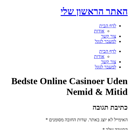
דלג
האתר הראשון שלי
לתוכן
לדף הבית
אודות
צור קשר
למעבר לגוגל
תפריט
לדף הבית
אודות
צור קשר
למעבר לגוגל
Bedste Online Casinoer Uden
Nemid & Mitid
כתיבת תגובה
האימייל לא יוצג באתר.
שדות החובה מסומנים
*
התגובה שלך
*