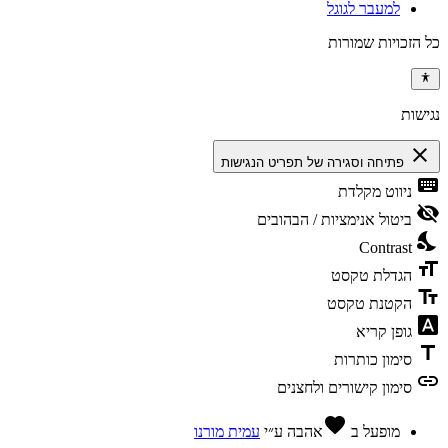
למעבר לגוגל
כל הזכויות שמורות
נגישות
close
פתיחה וסגירה של תפריט הנגישות
keyboard
ניווט מקלדת
visibility_off
ביטול אנימציות / הבהובים
nights_stay
Contrast
format_size
הגדלת טקסט
text_fields
הקטנת טקסט
font_download
גופן קריא
title
סימון כותרות
link
סימון קישורים ולחצנים
favorite
מופעל ב
אהבה
ע״י
עמית מורנו