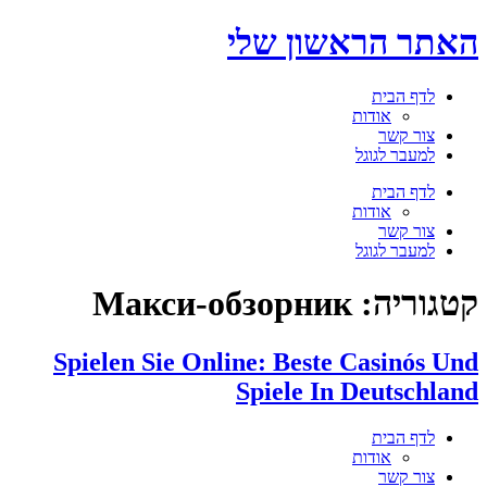
דלג
האתר הראשון שלי
לתוכן
לדף הבית
אודות
צור קשר
למעבר לגוגל
תפריט
לדף הבית
אודות
צור קשר
למעבר לגוגל
קטגוריה:
Макси-обзорник
Spielen Sie Online: Beste Casinós Und
Spiele In Deutschland
לדף הבית
אודות
צור קשר