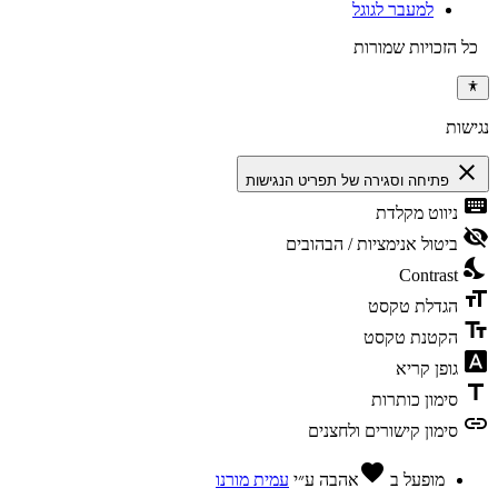
למעבר לגוגל
ל הזכויות שמורות
שות
clo
פתיחה וסגירה של תפריט הנגישות
key
ניווט מקלדת
visib
ביטול אנימציות / הבהובים
nigh
Contrast
form
הגדלת טקסט
text
הקטנת טקסט
font_
גופן קריא
ti
סימון כותרות
l
סימון קישורים ולחצנים
favorite
מופעל ב
אהבה
ע״י
עמית מורנו