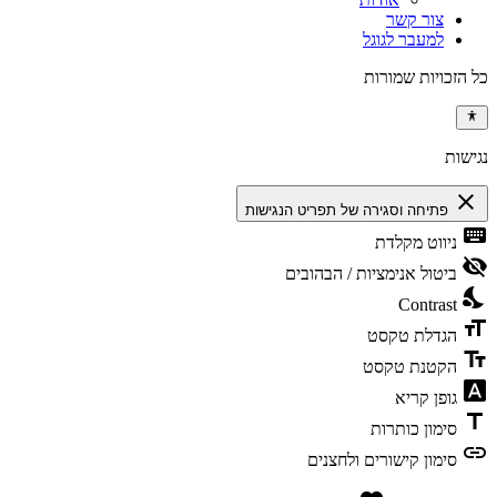
צור קשר
למעבר לגוגל
כל הזכויות שמורות
נגישות
close
פתיחה וסגירה של תפריט הנגישות
keyboard
ניווט מקלדת
visibility_off
ביטול אנימציות / הבהובים
nights_stay
Contrast
format_size
הגדלת טקסט
text_fields
הקטנת טקסט
font_download
גופן קריא
title
סימון כותרות
link
סימון קישורים ולחצנים