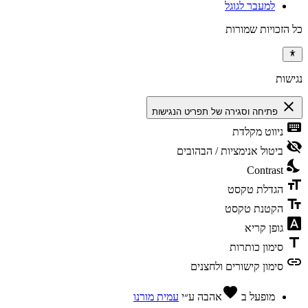
למעבר לגוגל
כל הזכויות שמורות
נגישות
close
פתיחה וסגירה של תפריט הנגישות
keyboard
ניווט מקלדת
visibility_off
ביטול אנימציות / הבהובים
nights_stay
Contrast
format_size
הגדלת טקסט
text_fields
הקטנת טקסט
font_download
גופן קריא
title
סימון כותרות
link
סימון קישורים ולחצנים
favorite
מופעל ב
אהבה
ע״י
עמית מורנו