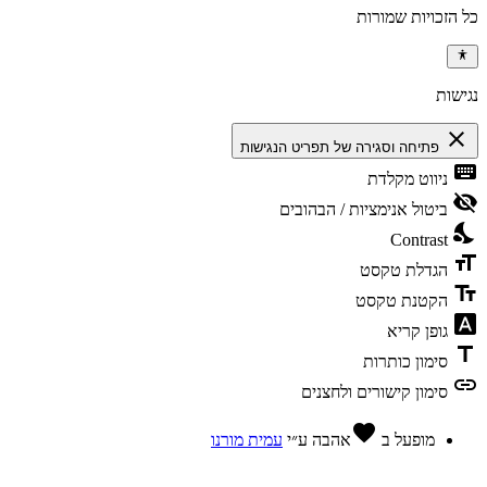
כל הזכויות שמורות
נגישות
close
פתיחה וסגירה של תפריט הנגישות
keyboard
ניווט מקלדת
visibility_off
ביטול אנימציות / הבהובים
nights_stay
Contrast
format_size
הגדלת טקסט
text_fields
הקטנת טקסט
font_download
גופן קריא
title
סימון כותרות
link
סימון קישורים ולחצנים
favorite
מופעל ב
אהבה
ע״י
עמית מורנו