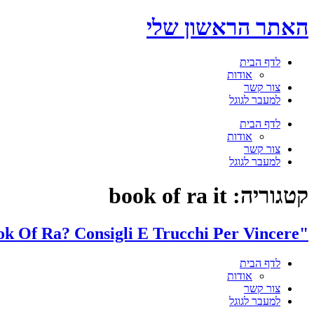
דלג
האתר הראשון שלי
לתוכן
לדף הבית
אודות
צור קשר
למעבר לגוגל
תפריט
לדף הבית
אודות
צור קשר
למעבר לגוגל
קטגוריה:
book of ra it
"Come Si Gioca An E Book Of Ra? Consigli E Trucchi Per Vincere
לדף הבית
אודות
צור קשר
למעבר לגוגל