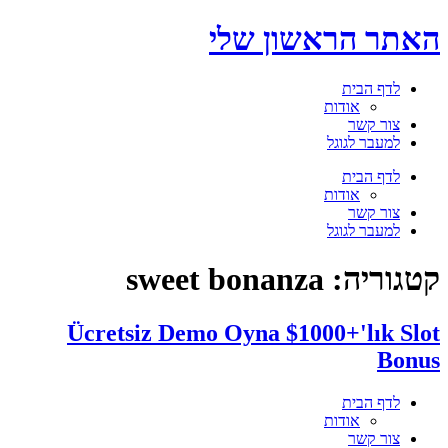
דלג
האתר הראשון שלי
לתוכן
לדף הבית
אודות
צור קשר
למעבר לגוגל
תפריט
לדף הבית
אודות
צור קשר
למעבר לגוגל
קטגוריה:
sweet bonanza
Ücretsiz Demo Oyna $1000+'lık Slot
Bonus
לדף הבית
אודות
צור קשר