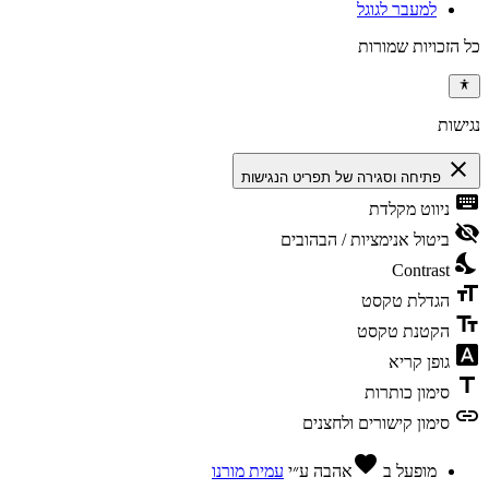
למעבר לגוגל
כל הזכויות שמורות
נגישות
close
פתיחה וסגירה של תפריט הנגישות
keyboard
ניווט מקלדת
visibility_off
ביטול אנימציות / הבהובים
nights_stay
Contrast
format_size
הגדלת טקסט
text_fields
הקטנת טקסט
font_download
גופן קריא
title
סימון כותרות
link
סימון קישורים ולחצנים
favorite
מופעל ב
אהבה
ע״י
עמית מורנו