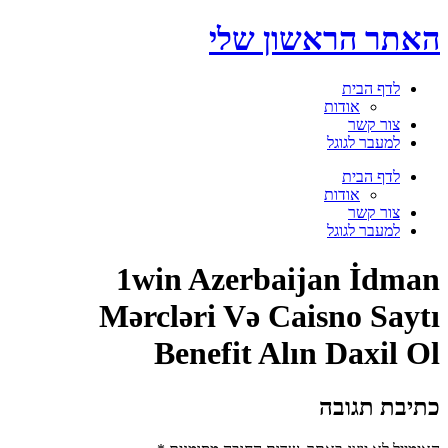
דלג
האתר הראשון שלי
לתוכן
לדף הבית
אודות
צור קשר
למעבר לגוגל
תפריט
לדף הבית
אודות
צור קשר
למעבר לגוגל
1win Azerbaijan İdman
Mərcləri Və Caisno Saytı
Benefit Alın Daxil Ol
כתיבת תגובה