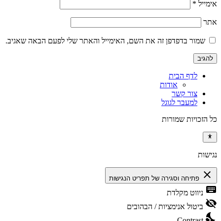
אימייל
*
אתר
שמור בדפדפן זה את השם, האימייל והאתר שלי לפעם הבאה שאגיב.
לדף הבית
אודות
צור קשר
למעבר לגוגל
כל הזכויות שמורות
נגישות
close
פתיחה וסגירה של תפריט הנגישות
keyboard
ניווט מקלדת
visibility_off
ביטול אנימציות / הבהובים
nights_stay
Contrast