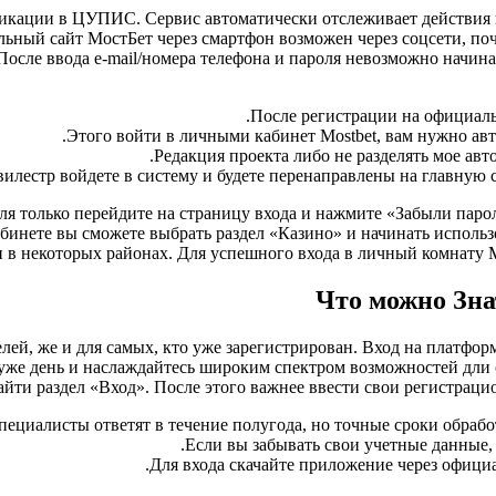
фикации в ЦУПИС. Сервис автоматически отслеживает действия
ьный сайт МостБет через смартфон возможен через соцсети, поч
сле ввода e-mail/номера телефона и пароля невозможно начинат
После регистрации на официаль
Редакция проекта либо не разделять мое авт
вилестр войдете в систему и будете перенаправлены на главную с
я только перейдите на страницу входа и нажмите «Забыли парол
бинете вы сможете выбрать раздел «Казино» и начинать использ
 в некоторых районах. Для успешного входа в личный комнату M
Что можно Зна
лей, же и для самых, кто уже зарегистрирован. Вход на платфор
уже день и наслаждайтесь широким спектром возможностей дли с
найти раздел «Вход». После этого важнее ввести свои регистрац
пециалисты ответят в течение полугода, но точные сроки обраб
Если вы забывать свои учетные данные,
Для входа скачайте приложение через офици