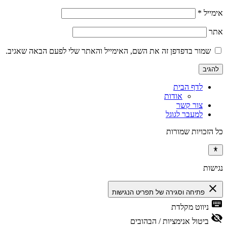
אימייל
*
אתר
שמור בדפדפן זה את השם, האימייל והאתר שלי לפעם הבאה שאגיב.
לדף הבית
אודות
צור קשר
למעבר לגוגל
כל הזכויות שמורות
נגישות
close
פתיחה וסגירה של תפריט הנגישות
keyboard
ניווט מקלדת
visibility_off
ביטול אנימציות / הבהובים