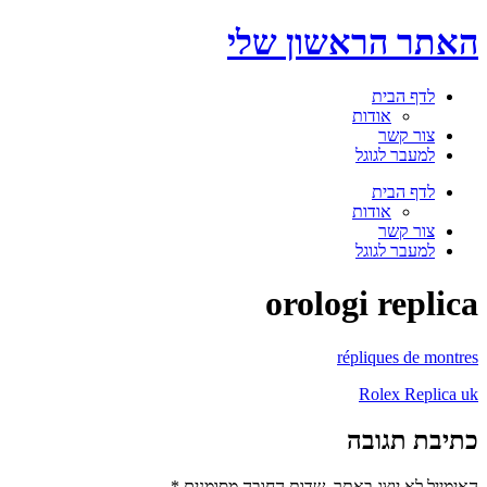
דלג
האתר הראשון שלי
לתוכן
לדף הבית
אודות
צור קשר
למעבר לגוגל
תפריט
לדף הבית
אודות
צור קשר
למעבר לגוגל
orologi replica
répliques de montres
Rolex Replica uk
כתיבת תגובה
האימייל לא יוצג באתר.
שדות החובה מסומנים
*