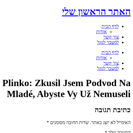
דלג
האתר הראשון שלי
לתוכן
לדף הבית
אודות
צור קשר
למעבר לגוגל
תפריט
לדף הבית
אודות
צור קשר
למעבר לגוגל
Plinko: Zkusil Jsem Podvod Na
Mladé, Abyste Vy Už Nemuseli
כתיבת תגובה
האימייל לא יוצג באתר.
שדות החובה מסומנים
*
התגובה שלך
*