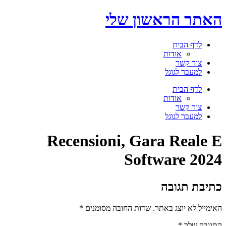
דלג
האתר הראשון שלי
לתוכן
לדף הבית
אודות
צור קשר
למעבר לגוגל
תפריט
לדף הבית
אודות
צור קשר
למעבר לגוגל
Recensioni, Gara Reale E
Software 2024
כתיבת תגובה
האימייל לא יוצג באתר.
שדות החובה מסומנים
*
התגובה שלך
*