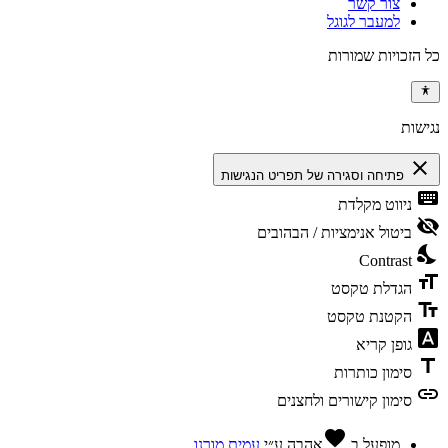
צור קשר
למעבר לגוגל
כל הזכויות שמורות
נגישות
close
פתיחה וסגירה של תפריט הנגישות
keyboard
ניווט מקלדת
visibility_off
ביטול אנימציות / הבהובים
nights_stay
Contrast
format_size
הגדלת טקסט
text_fields
הקטנת טקסט
font_download
גופן קריא
title
סימון כותרות
link
סימון קישורים ולחצנים
favorite
מופעל ב
אהבה
ע״י
עמית מורנו