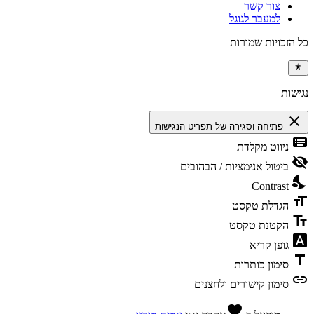
צור קשר
למעבר לגוגל
כל הזכויות שמורות
נגישות
close
פתיחה וסגירה של תפריט הנגישות
keyboard
ניווט מקלדת
visibility_off
ביטול אנימציות / הבהובים
nights_stay
Contrast
format_size
הגדלת טקסט
text_fields
הקטנת טקסט
font_download
גופן קריא
title
סימון כותרות
link
סימון קישורים ולחצנים
favorite