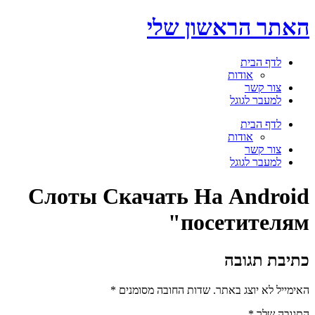
דלג
האתר הראשון שלי
לתוכן
לדף הבית
אודות
צור קשר
למעבר לגוגל
תפריט
לדף הבית
אודות
צור קשר
למעבר לגוגל
Слоты Скачать На Android
посетителям"
כתיבת תגובה
האימייל לא יוצג באתר.
שדות החובה מסומנים
*
התגובה שלך
*